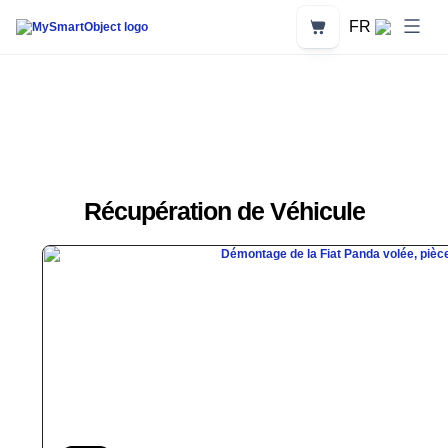
Aller
au
Panier
FR
contenu
Récupération de Véhicule