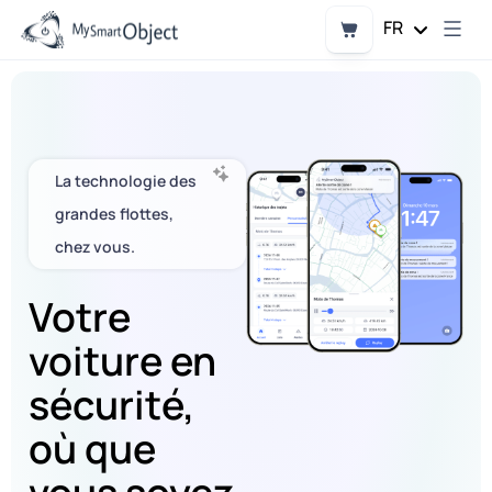
Aller
au
Panier
FR
contenu
La technologie des
grandes flottes,
chez vous.
Votre
voiture en
sécurité,
où que