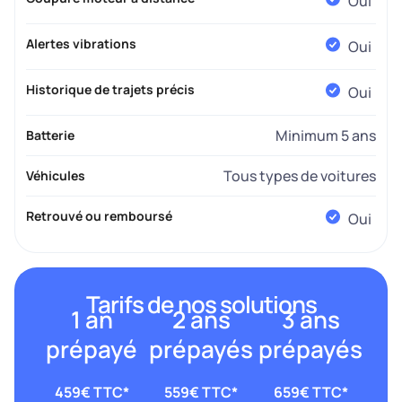
Oui
Alertes vibrations
Oui
Historique de trajets précis
Oui
Minimum 5 ans
Batterie
Tous types de voitures
Véhicules
Retrouvé ou remboursé
Oui
Tarifs de nos solutions
1 an
2 ans
3 ans
prépayé
prépayés
prépayés
459€ TTC*
559€ TTC*
659€ TTC*