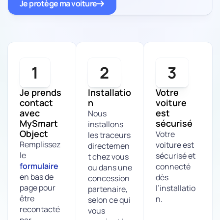
Je protège ma voiture
1
2
3
Je prends
Installatio
Votre
contact
n
voiture
avec
est
Nous
MySmart
sécurisé
installons
Object
Votre
les traceurs
Remplissez
voiture est
directemen
le
sécurisé et
t chez vous
formulaire
connecté
ou dans une
en bas de
dès
concession
page pour
l’installatio
partenaire,
être
n.
selon ce qui
recontacté
vous
par