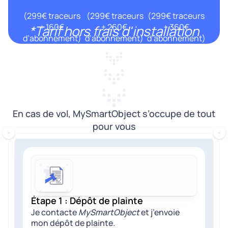
(299€ traceurs
(299€ traceurs
(299€ traceurs
+ 160€
+ 260€
+ 360€
*Tarif hors frais d'installation
d’abonnement)
d’abonnement)
d’abonnement)
En cas de vol, MySmartObject s’occupe de tout
pour vous
Étape 1 : Dépôt de plainte
Je contacte
MySmartObject
et j’envoie
mon dépôt de plainte.