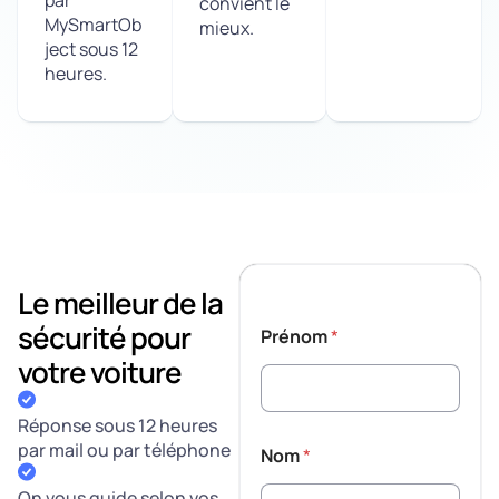
convient le
MySmartOb
mieux.
ject sous 12
heures.
Le meilleur de la
sécurité pour
Prénom
*
votre voiture
Réponse sous 12 heures
par mail ou par téléphone
Nom
*
On vous guide selon vos