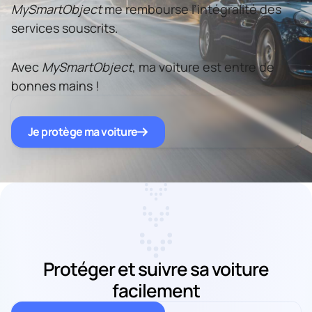
MySmartObject
me rembourse l’intégralité des
services souscrits.
Avec
MySmartObject
, ma voiture est entre de
bonnes mains !
Je protège ma voiture
Protéger et suivre sa voiture
facilement