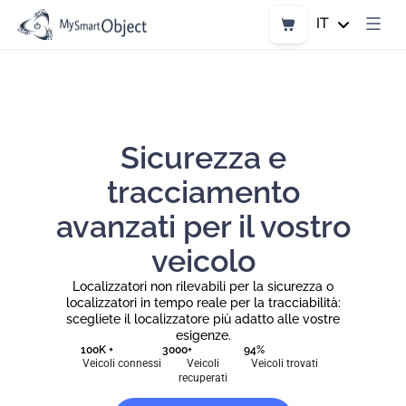
Vai
al
Carrello
IT
contenuto
Sicurezza e
tracciamento
avanzati per il vostro
veicolo
Localizzatori non rilevabili per la sicurezza o
localizzatori in tempo reale per la tracciabilità:
scegliete il localizzatore più adatto alle vostre
esigenze.
100K +
3000+
94%
Veicoli connessi
Veicoli
Veicoli trovati
recuperati