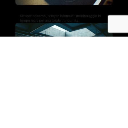
Monitoraggio in tempo reale
Sempre connessi, sempre informati: monitoraggio in
tempo reale per una totale tranquillità.
Avvisi personalizzabili
Un’assistenza esperta a portata di mano, che garantisce
tranquillità e supporto continuo.