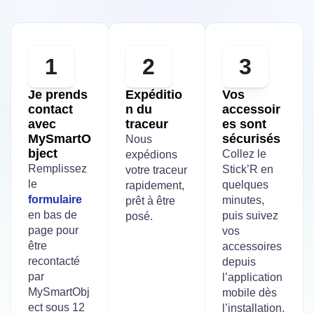
1
2
3
Je prends
Expéditio
Vos
contact
n du
accessoir
avec
traceur
es sont
MySmartO
sécurisés
Nous
bject
Collez le
expédions
Remplissez
Stick’R en
votre traceur
le
quelques
rapidement,
formulaire
minutes,
prêt à être
en bas de
puis suivez
posé.
page pour
vos
être
accessoires
recontacté
depuis
par
l’application
MySmartObj
mobile dès
ect sous 12
l’installation.