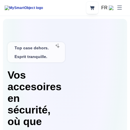
Aller
au
Panier
FR
contenu
Top case dehors.
Esprit tranquille.
Vos
accesoires
en
sécurité,
où que