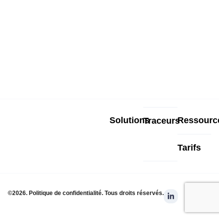
Solutions
Ressourc
Traceurs
Tarifs
L
©2026. Politique de confidentialité. Tous droits réservés.
i
n
k