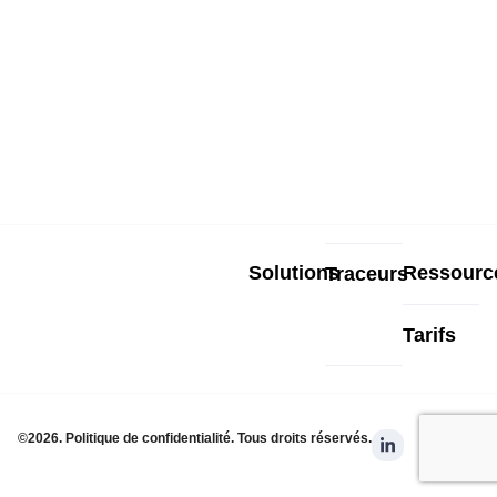
Solutions
Ressourc
Traceurs
Tarifs
L
©2026. Politique de confidentialité. Tous droits réservés.
i
n
k