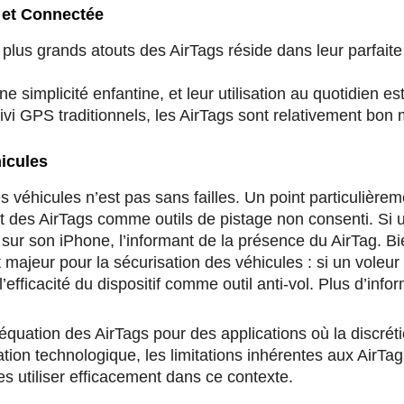
 et Connectée
 plus grands atouts des AirTags réside dans leur parfaite 
e simplicité enfantine, et leur utilisation au quotidien es
 GPS traditionnels, les AirTags sont relativement bon m
icules
 des véhicules n’est pas sans failles. Un point particuliè
nt des AirTags comme outils de pistage non consenti. Si
e sur son iPhone, l’informant de la présence du AirTag. Bie
nt majeur pour la sécurisation des véhicules : si un vole
fficacité du dispositif comme outil anti-vol. Plus d’infor
équation des AirTags pour des applications où la discrét
gration technologique, les limitations inhérentes aux AirT
es utiliser efficacement dans ce contexte.