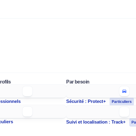
rofils
Par besoin
essionnels
Sécurité : Protect+
Particuliers
culiers
Suivi et localisation : Track+
Pa