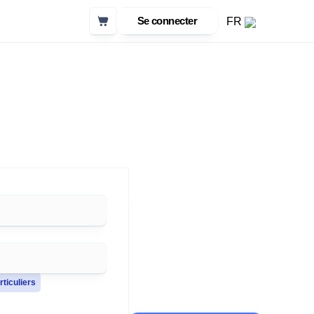
Panier
Se connecter
FR
rticuliers