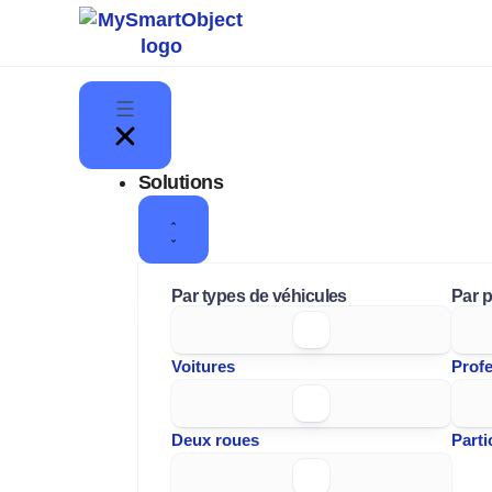
Aller
au
contenu
Fermer
Fermer
Ouvrir
Ouvrir
Solutions
Ressources
Solutions
Ressources
Solutions
Par types de véhicules
Par p
Voitures
Prof
Deux roues
Parti